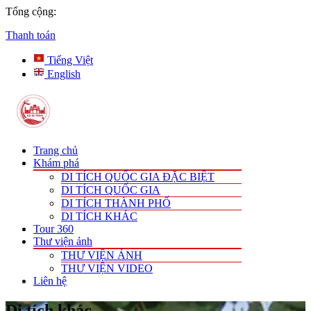
Tổng cộng:
Thanh toán
Tiếng Việt
English
Trang chủ
Khám phá
DI TÍCH QUỐC GIA ĐẶC BIỆT
DI TÍCH QUỐC GIA
DI TÍCH THÀNH PHỐ
DI TÍCH KHÁC
Tour 360
Thư viện ảnh
THƯ VIỆN ẢNH
THƯ VIỆN VIDEO
Liên hệ
Di tích khác